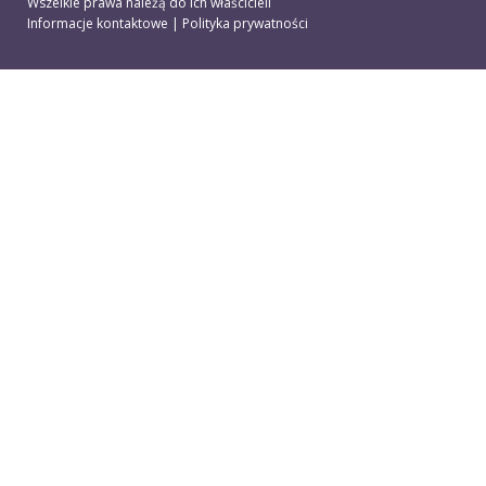
Wszelkie prawa należą do ich właścicieli
Informacje kontaktowe
|
Polityka prywatności