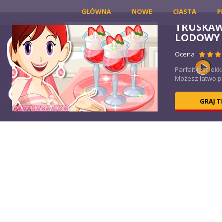
GŁÓWNA
NOWE
CIASTA
P
TRUSKAWKOWY
LODOWY
Ocena
Wy
Parfait jest lekki i delika
Możesz łatwo przygotować
GRAJ TERAZ