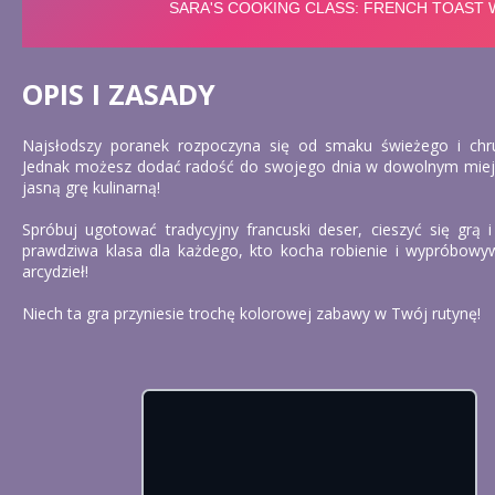
OPIS I ZASADY
Najsłodszy poranek rozpoczyna się od smaku świeżego i chru
Jednak możesz dodać radość do swojego dnia w dowolnym miejsc
jasną grę kulinarną!
Spróbuj ugotować tradycyjny francuski deser, cieszyć się grą 
prawdziwa klasa dla każdego, kto kocha robienie i wypróbowyw
arcydzieł!
Niech ta gra przyniesie trochę kolorowej zabawy w Twój rutynę!