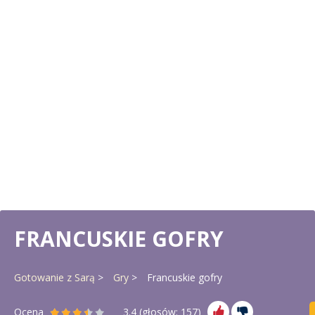
FRANCUSKIE GOFRY
Gotowanie z Sarą
Gry
Francuskie gofry
Ocena
3.4
(głosów:
157
)