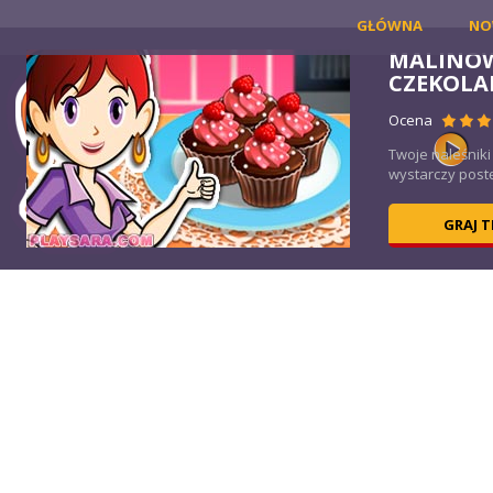
GŁÓWNA
NO
MALINO
CZEKOLA
Ocena
Twoje naleśniki
wystarczy postę
GRAJ 