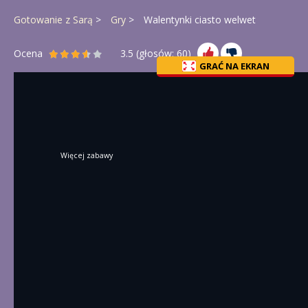
Gotowanie z Sarą
Gry
Walentynki ciasto welwet
Ocena
3.5
(głosów:
60
)
GRAĆ NA EKRAN
Więcej zabawy